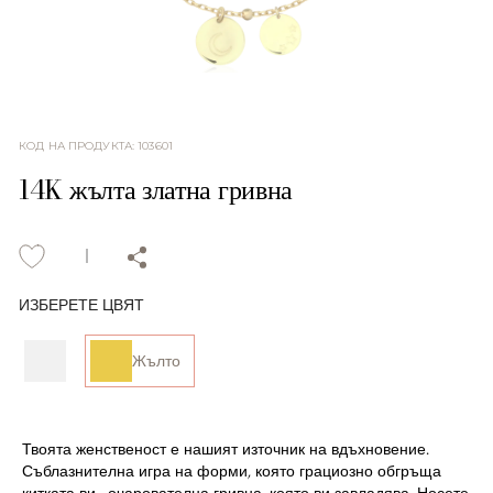
КОД НА ПРОДУКТА
:
103601
14K жълта златна гривна
ИЗБЕРЕТЕ ЦВЯТ
Жълто
Твоята женственост е нашият източник на вдъхновение.
Съблазнителна игра на форми, която грациозно обгръща
китката ви - очарователна гривна, която ви завладява. Носете