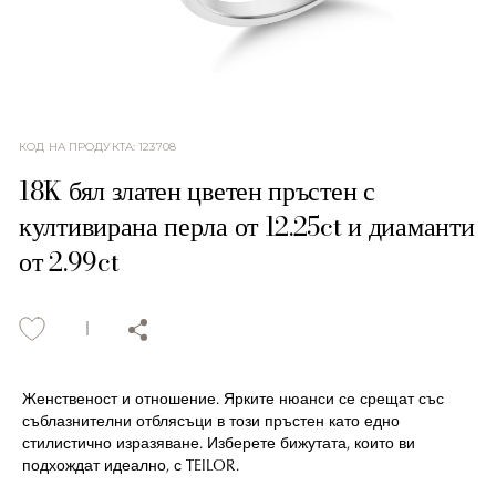
КОД НА ПРОДУКТА
:
123708
18K бял златен цветен пръстен с
култивирана перла от 12.25ct и диаманти
от 2.99ct
Женственост и отношение. Ярките нюанси се срещат със
съблазнителни отблясъци в този пръстен като едно
стилистично изразяване. Изберете бижутата, които ви
подхождат идеално, с TEILOR.