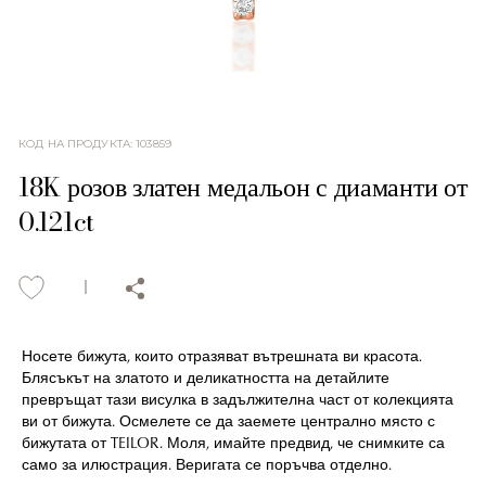
КОД НА ПРОДУКТА
:
103859
18K розов златен медальон с диаманти от
0.121ct
Носете бижута, които отразяват вътрешната ви красота.
Блясъкът на златото и деликатността на детайлите
превръщат тази висулка в задължителна част от колекцията
ви от бижута. Осмелете се да заемете централно място с
бижутата от TEILOR. Моля, имайте предвид, че снимките са
само за илюстрация. Веригата се поръчва отделно.