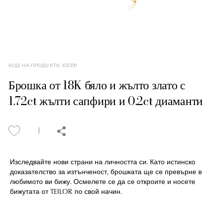
КОД НА ПРОДУКТА
:
103391
Брошка от 18K бяло и жълто злато с
1.72ct жълти сапфири и 0.2ct диаманти
Изследвайте нови страни на личността си. Като истинско
доказателство за изтънченост, брошката ще се превърне в
любимото ви бижу. Осмелете се да се откроите и носете
бижутата от TEILOR по свой начин.