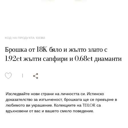
КОД НА ПРОДУКТА
:
103383
Брошка от 18K бяло и жълто злато с
1.92ct жълти сапфири и 0.68ct диаманти
Изследвайте нови страни на личността си. Истинско
доказателство за изтънченост, брошката ще се превърне в
любимото ви украшение. Колекциите на TEILOR са
вдъхновени от вас и вашето смело поведение.