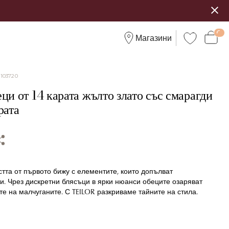
Магазини
:
103720
ци от 14 карата жълто злато със смарагди
рата
тта от първото бижу с елементите, които допълват
и. Чрез дискретни блясъци в ярки нюанси обеците озаряват
те на малчуганите. С TEILOR разкриваме тайните на стила.