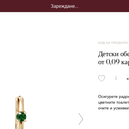
Зареждане...
КОД НА ПРОДУКТА
Детски обе
от 0,09 ка
Осигурете радос
цветните тоалет
очите и усмивки