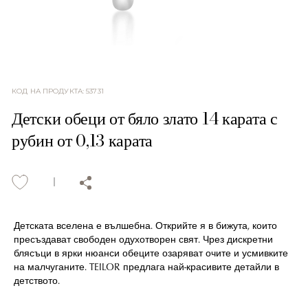
КОД НА ПРОДУКТА
:
53731
Детски обеци от бяло злато 14 карата с
рубин от 0,13 карата
Детската вселена е вълшебна. Открийте я в бижута, които
пресъздават свободен одухотворен свят. Чрез дискретни
блясъци в ярки нюанси обеците озаряват очите и усмивките
на малчуганите. TEILOR предлага най-красивите детайли в
детството.