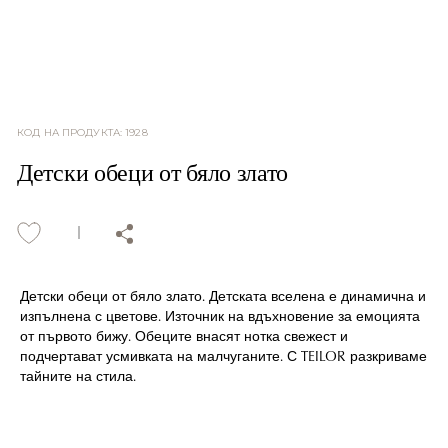
КОД НА ПРОДУКТА
:
1928
Детски обеци от бяло злато
Детски обеци от бяло злато. Детската вселена е динамична и
изпълнена с цветове. Източник на вдъхновение за емоцията
от първото бижу. Обеците внасят нотка свежест и
подчертават усмивката на малчуганите. С TEILOR разкриваме
тайните на стила.