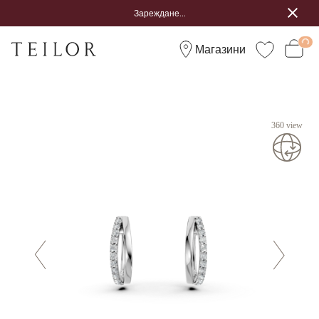
Зареждане...
Магазини
360 view