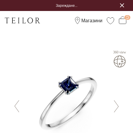
Зареждане...
Магазини
360 view