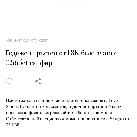
КОД НА ПРОДУКТА
:
103337
Годежен пръстен от 18K бяло злато с
0.565ct сапфир
Всичко започва с годежния пръстен от колекцията Love
Stories. Елегантен и дискретен, годежният пръстен блести
през всяка фасета, изразявайки любовта ви към нея.
Отбележете най-специалния момент в живота си с бижута от
TEILOR.