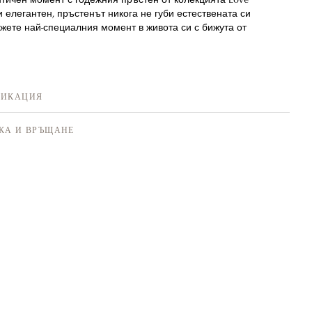
 и елегантен, пръстенът никога не губи естествената си
жете най-специалния момент в живота си с бижута от
ФИКАЦИЯ
КА И ВРЪЩАНЕ