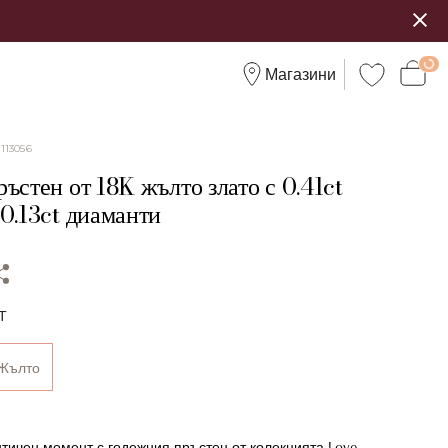
Магазини
:
113056
ъстен от 18K жълто злато с 0.41ct
 0.13ct диаманти
Т
Жълто
тичен момент с годежния пръстен от колекцията Love