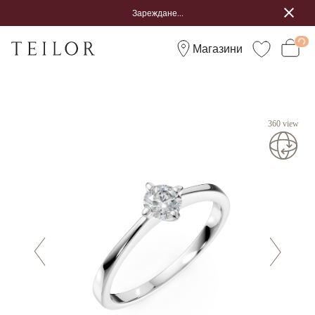
Зареждане...
Магазини
360 view