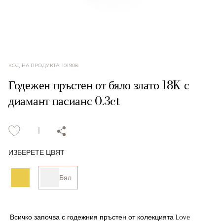
КОД НА ПРОДУКТА
:
101908
Годежен пръстен от бяло злато 18K с
диамант пасианс 0.3ct
ИЗБЕРЕТЕ ЦВЯТ
Бял
Всичко започва с годежния пръстен от колекцията Love