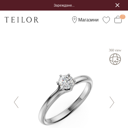
Зареждане...
Магазини
360 view