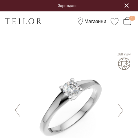
Зареждане...
Магазини
360 view