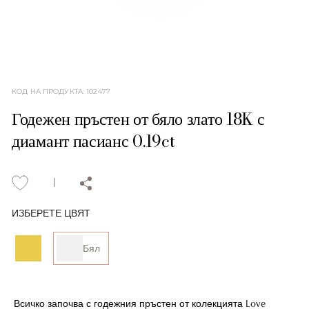
КОД НА ПРОДУКТА
:
102477
Годежен пръстен от бяло злато 18K с
диамант пасианс 0.19ct
ИЗБЕРЕТЕ ЦВЯТ
Бял
Всичко започва с годежния пръстен от колекцията Love