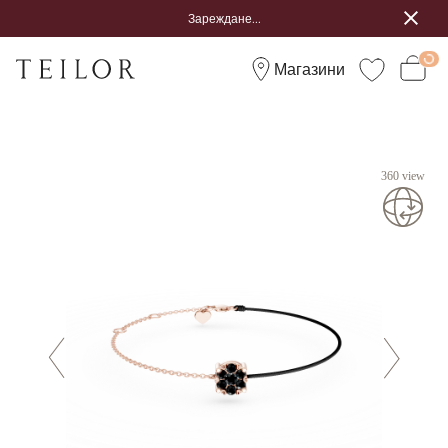
Зареждане...
Магазини
360 view