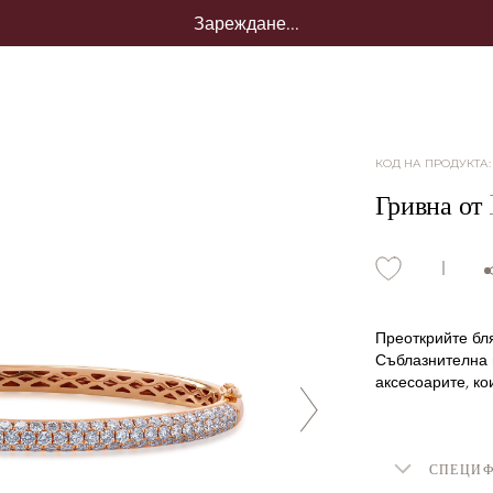
Зареждане...
КОД НА ПРОДУКТА
Гривна от 
Преоткрийте бля
Съблазнителна и
аксесоарите, ко
СПЕЦИ