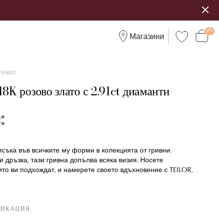
Магазини
:
104001
18K розово злато с 2.91ct диаманти
съка във всичките му форми в колекцията от гривни.
 дръзка, тази гривна допълва всяка визия. Носете
ито ви подхождат, и намерете своето вдъхновение с TEILOR.
ФИКАЦИЯ