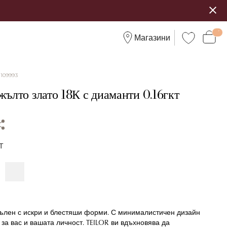
Магазини
:
109993
жълто злато 18К с диаманти 0.16гкт
Т
пълен с искри и блестяши форми. С минималистичен дизайн
 за вас и вашата личност. TEILOR ви вдъхновява да