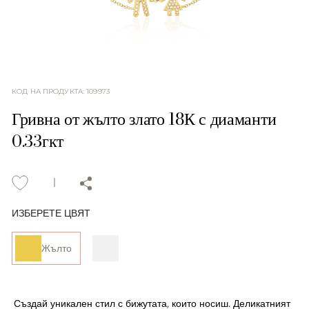
КОД НА ПРОДУКТА
:
109973
Гривна от жълто злато 18К с диаманти
0.33гкт
ИЗБЕРЕТЕ ЦВЯТ
Жълто
Създай уникален стил с бижутата, които носиш. Деликатният