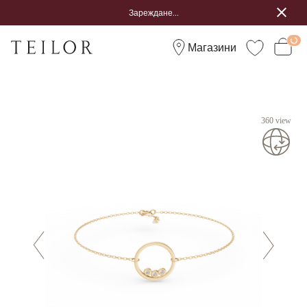
Зареждане...
Магазини
360 view