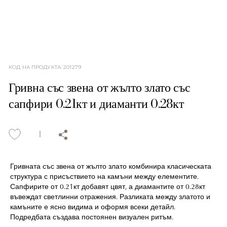
КОД НА ПРОДУКТА
:
201279
Гривна със звена от жълто злато със
сапфири 0.21кт и диаманти 0.28кт
Гривната със звена от жълто злато комбинира класическата
структура с присъствието на камъни между елементите.
Сапфирите от 0.21кт добавят цвят, а диамантите от 0.28кт
въвеждат светлинни отражения. Разликата между златото и
камъните е ясно видима и оформя всеки детайл.
Подредбата създава постоянен визуален ритъм.