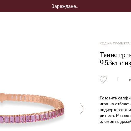
Зареждане...
КОД НА ПРОДУКТА
Тенис грив
9.53кт с 
Розовите сапфи
игра на отблясъ
подчертават дъ
ритъма. Розовот
елемент в дизай