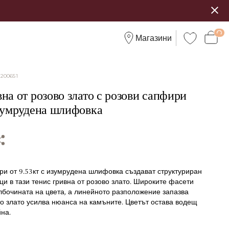
Магазини
:
200651
на от розово злато с розови сапфири
изумрудена шлифовка
ри от 9.53кт с изумрудена шлифовка създават структуриран
ци в тази тенис гривна от розово злато. Широките фасети
лбочината на цвета, а линейното разположение запазва
о злато усилва нюанса на камъните. Цветът остава водещ
на.