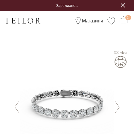
Зареждане...
Магазини
360 view