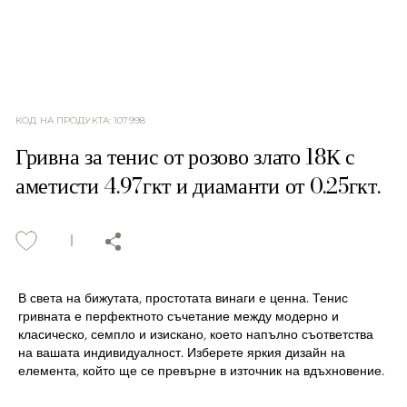
КОД НА ПРОДУКТА
:
107998
Гривна за тенис от розово злато 18К с
аметисти 4.97гкт и диаманти от 0.25гкт.
В света на бижутата, простотата винаги е ценна. Тенис
гривната е перфектното съчетание между модерно и
класическо, семпло и изискано, което напълно съответства
на вашата индивидуалност. Изберете яркия дизайн на
елемента, който ще се превърне в източник на вдъхновение.