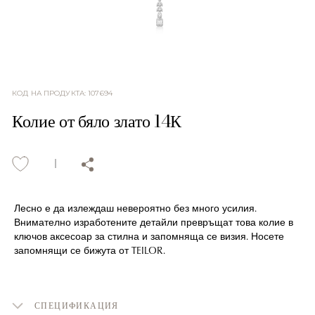
КОД НА ПРОДУКТА
:
107694
Колие от бяло злато 14К
Лесно е да излеждаш невероятно без много усилия.
Внимателно изработените детайли превръщат това колие в
ключов аксесоар за стилна и запомняща се визия. Носете
запомнящи се бижута от TEILOR.
СПЕЦИФИКАЦИЯ