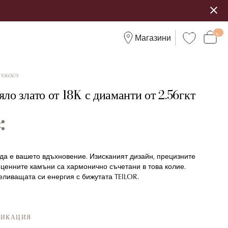
Магазини
:
106069
яло злато от 18K с диаманти от 2.56гкт
да е вашето вдъхновение. Изисканият дизайн, прецизните
ценните камъни са хармонично съчетани в това колие.
еливащата си енергия с бижутата TEILOR.
ФИКАЦИЯ