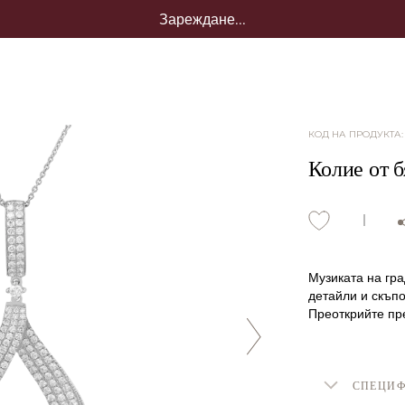
Зареждане...
КОД НА ПРОДУКТА
Колие от б
Музиката на гра
детайли и скъпо
Преоткрийте пр
СПЕЦИ