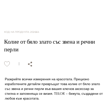
КОД НА ПРОДУКТА
:
202664
Колие от бяло злато със звена и речни
перли
Разкрийте всички измерения на красотата. Прецизно
изработените детайли превръщат това колие от бяло злато
със звена и речни перли във вашия ключов аксесоар за
стилна и запомняща се визия. TEILOR – бижута, създадени от
любов към красотата.