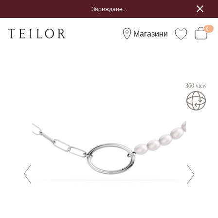
Зареждане...
Магазини
360 view