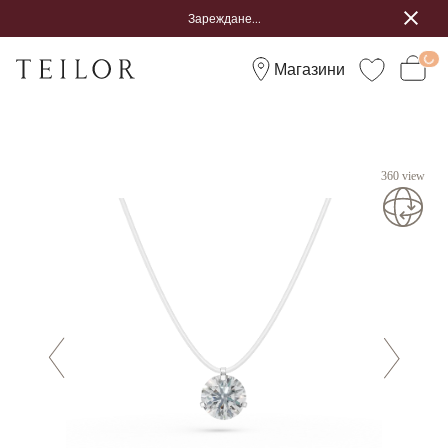
Зареждане...
Магазини
360 view