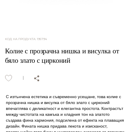
КОД НА ПРОДУКТА
:
195794
Колие с прозрачна нишка и висулка от
бяло злато с цирконий
С изтънчена естетика и съвременно усещане, това колие с
прозрачна нишка и висулка от бяло злато с цирконий
впечатлява с деликатност и елегантна простота. Контрастът
между чистотата на камъка и хладния тон на златото
създава фина хармония, подсилена от ефекта на плаващия
дизайн. Фината нишка придава лекота и изисканост,
превръщайки това бижу в универсален аксесоар за всякакви