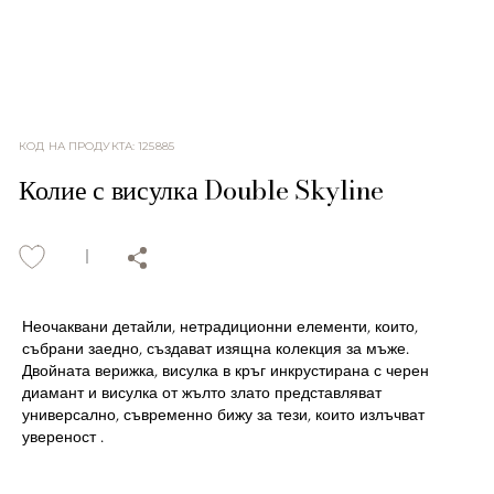
КОД НА ПРОДУКТА
:
125885
Колие с висулка Double Skyline
Неочаквани детайли, нетрадиционни елементи, които,
събрани заедно, създават изящна колекция за мъже.
Двойната верижка, висулка в кръг инкрустирана с черен
диамант и висулка от жълто злато представляват
универсално, съвременно бижу за тези, които излъчват
увереност .