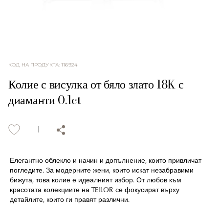
КОД НА ПРОДУКТА
:
116924
Колие с висулка от бяло злато 18K с
диаманти 0.1ct
Елегантно облекло и начин и допълнение, които привличат
погледите. За модерните жени, които искат незабравими
бижута, това колие е идеалният избор. От любов към
красотата колекциите на TEILOR се фокусират върху
детайлите, които ги правят различни.