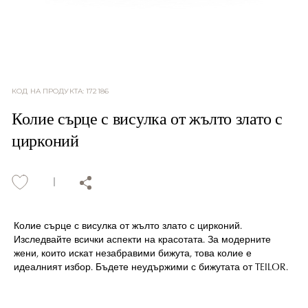
КОД НА ПРОДУКТА
:
172186
Колие сърце с висулка от жълто злато с
цирконий
Колие сърце с висулка от жълто злато с цирконий.
Изследвайте всички аспекти на красотата. За модерните
жени, които искат незабравими бижута, това колие е
идеалният избор. Бъдете неудържими с бижутата от TEILOR.