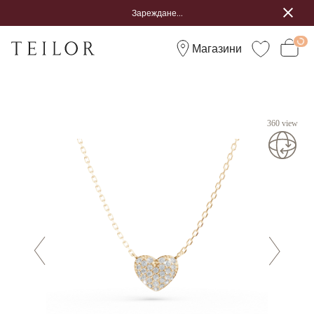
Зареждане...
Магазини
360 view