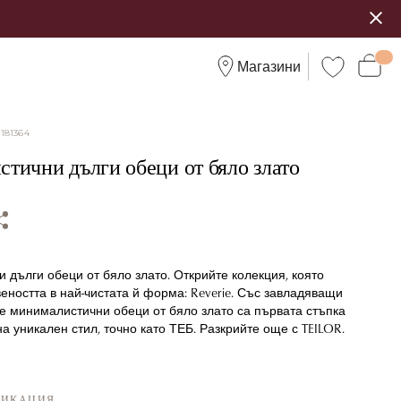
Магазини
:
181364
тични дълги обеци от бяло злато
дълги обеци от бяло злато. Открийте колекция, която
еността в най-чистата й форма: Reverie. Със завладяващи
е минималистични обеци от бяло злато са първата стъпка
а уникален стил, точно като ТЕБ. Разкрийте още с TEILOR.
ФИКАЦИЯ