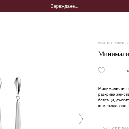
Зареждане...
КОД НА ПРОДУКТА
Минималис
Минималистични 
разкрива женств
блясъци, дългит
към създаване н
СПЕЦИ