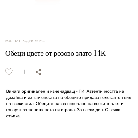
КОД НА ПРОДУКТА
:
1465
Обеци цвете от розово злато 14К
Винаги оригинален и изненадващ - ТИ. Автентичността на
дизайна и изтънчеността на обеците придават елегантен вид
на всеки стил. Обеците пасват идеално на всеки тоалет и
говорят за женствената ви страна. За всеки ден. С всяка
стъпка.