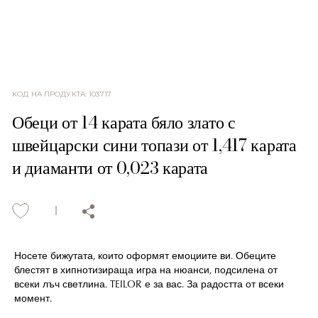
КОД НА ПРОДУКТА
:
103717
Обеци от 14 карата бяло злато с
швейцарски сини топази от 1,417 карата
и диаманти от 0,023 карата
Носете бижутата, които оформят емоциите ви. Обеците
блестят в хипнотизираща игра на нюанси, подсилена от
всеки лъч светлина. TEILOR е за вас. За радостта от всеки
момент.