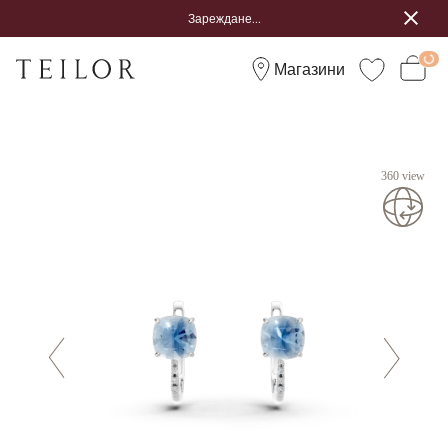
Зареждане...
Магазини
360 view