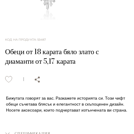
КОД НА ПРОДУКТА
:
55487
Обеци от 18 карата бяло злато с
диаманти от 5,17 карата
Бижутата говорят за вас. Разкажете историята си. Този чифт
обеци съчетава блясък и елегантност в скъпоценен дизайн.
Носете аксесоари, които подчертават изтънчената ви страна.
СПЕЦИФИКАЦИЯ