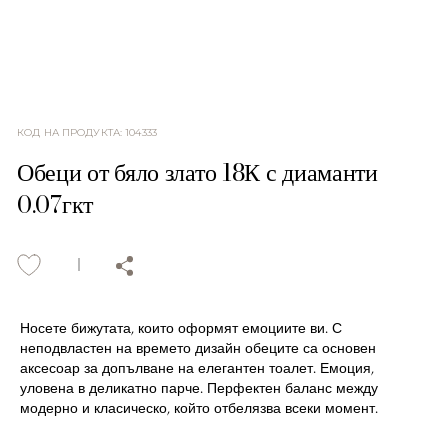
КОД НА ПРОДУКТА
:
104333
Обеци от бяло злато 18К с диаманти
0.07гкт
Носете бижутата, които оформят емоциите ви. С
неподвластен на времето дизайн обеците са основен
аксесоар за допълване на елегантен тоалет. Емоция,
уловена в деликатно парче. Перфектен баланс между
модерно и класическо, който отбелязва всеки момент.