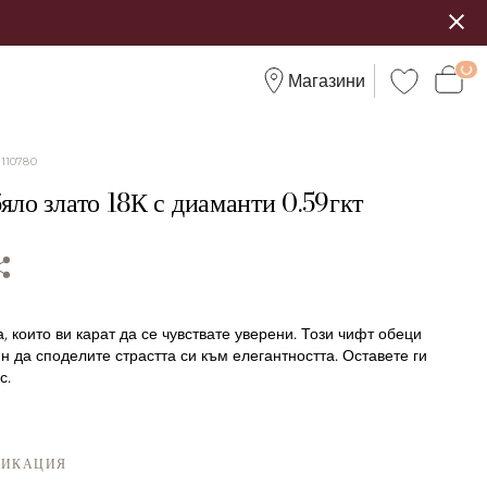
Магазини
:
110780
яло злато 18К с диаманти 0.59гкт
, които ви карат да се чувствате уверени. Този чифт обеци
н да споделите страстта си към елегантността. Оставете ги
с.
ФИКАЦИЯ