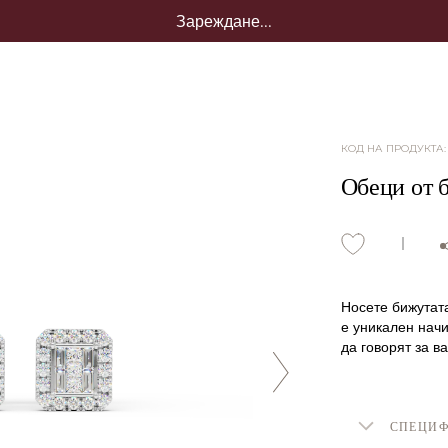
Зареждане...
КОД НА ПРОДУКТА
Обеци от б
Носете бижутата
е уникален начи
да говорят за ва
СПЕЦИ