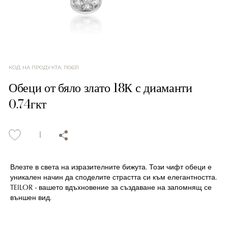
КОД НА ПРОДУКТА
:
110631
Обеци от бяло злато 18К с диаманти
0.74гкт
Влезте в света на изразителните бижута. Този чифт обеци е
уникален начин да споделите страстта си към елегантността.
TEILOR - вашето вдъхновение за създаване на запомнящ се
външен вид.