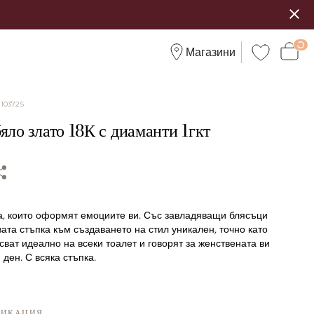
Магазини
:
103725
яло злато 18К с диаманти 1гкт
а, които оформят емоциите ви. Със завладяващи блясъци
ата стъпка към създаването на стил уникален, точно като
сват идеално на всеки тоалет и говорят за женствената ви
 ден. С всяка стъпка.
ФИКАЦИЯ