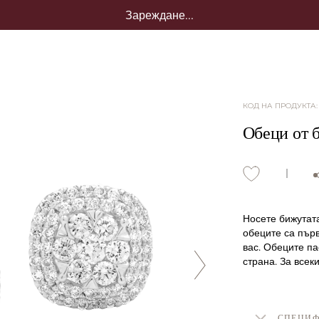
Зареждане...
КОД НА ПРОДУКТА
Обеци от б
Носете бижутат
обеците са първ
вас. Обеците па
страна. За всеки
СПЕЦИ