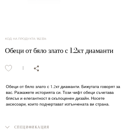
КОД НА ПРОДУКТА
:
182334
Обеци от бяло злато с 1.2кт диаманти
Обеци от бяло злато с 1.2кт диаманти. Бижутата говорят за
вас. Разкажете историята си. Този чифт обеци съчетава
блясък и елегантност в скъпоценен дизайн. Носете
аксесоари, които подчертават изтънчената ви страна.
СПЕЦИФИКАЦИЯ