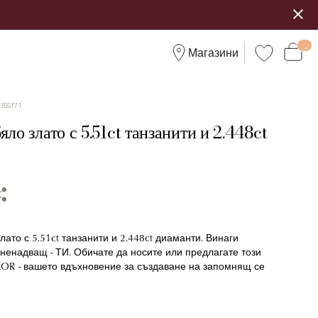
Магазини
:
155171
яло злато с 5.51ct танзанити и 2.448ct
лато с 5.51ct танзанити и 2.448ct диаманти. Винаги
ненадващ - ТИ. Обичате да носите или предлагате този
ILOR - вашето вдъхновение за създаване на запомнящ се