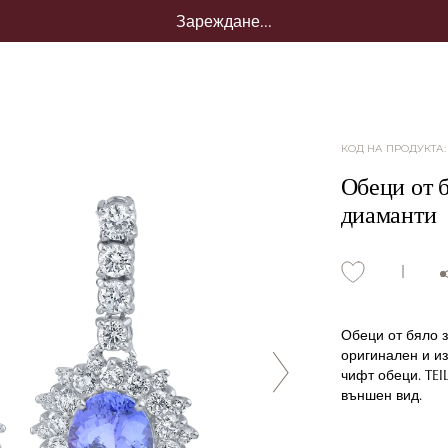
Зареждане...
КОД НА ПРОДУКТА
Обеци от б
диаманти
Обеци от бяло з
оригинален и из
чифт обеци. TE
външен вид.