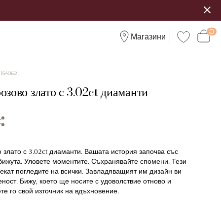
Магазини
:
154062
озово злато с 3.02ct диаманти
 злато с 3.02ct диаманти. Вашата история започва със
бижута. Уловете моментите. Съхранявайте спомени. Тези
екат погледите на всички. Завладяващият им дизайн ви
ност. Бижу, което ще носите с удоволствие отново и
те го свой източник на вдъхновение.