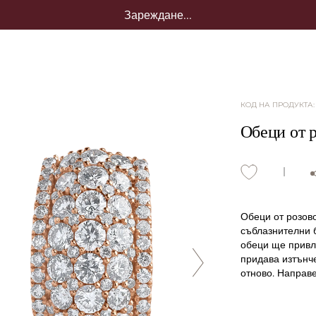
Зареждане...
КОД НА ПРОДУКТА
Обеци от р
Обеци от розово
съблазнителни 
обеци ще привл
придава изтънче
отново. Направе