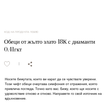
КОД НА ПРОДУКТА
:
110690
Обеци от жълто злато 18К с диаманти
0.41гкт
Носете бижутата, които ви карат да се чувствате уверени.
Този чифт обеци очертава симфония от отражения, която
привлича погледа. Точно като вас. Бижу, което ще носите с
удоволствие отново и отново. Направете го свой източник на
вдъхновение.