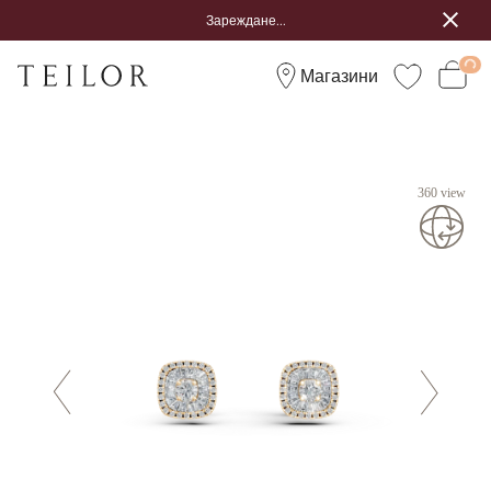
Зареждане...
Магазини
360 view