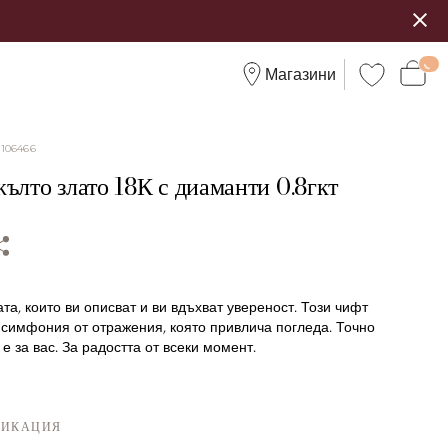
Магазини
:
106466
ълто злато 18К с диаманти 0.8гкт
та, които ви описват и ви вдъхват увереност. Този чифт
 симфония от отражения, която привлича погледа. Точно
 е за вас. За радостта от всеки момент.
ФИКАЦИЯ