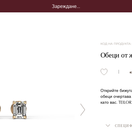
Зареждане...
КОД НА ПРОДУКТА
Обеци от ж
Открийте бижута
обеци очертава
като вас. TEILOR
СПЕЦИ