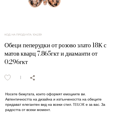
КОД НА ПРОДУКТА
:
104239
Обеци пеперудки от розово злато 18К с
матов кварц 7.865гкт и диаманти от
0.296гкт
Носете бижутата, които оформят емоциите ви.
Автентичността на дизайна и изтънчеността на обеците
придават елегантен вид на всеки стил. TEILOR е за вас. За
радостта от всеки момент.