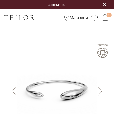
Зареждане...
Магазини
360 view