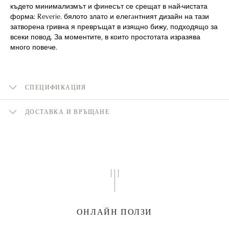
където минимализмът и финесът се срещат в най-чистата
форма: Reverie. бялото злато и елегaнтният дизайн на тази
затворена гривна я превръщат в изящно бижу, подходящо за
всеки повод. За моментите, в които простотата изразява
много повече.
СПЕЦИФИКАЦИЯ
ДОСТАВКА И ВРЪЩАНЕ
ОНЛАЙН ПОЛЗИ