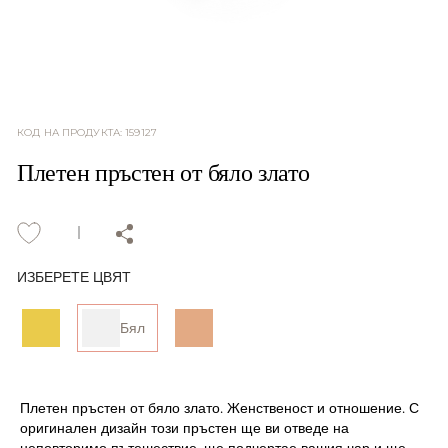
КОД НА ПРОДУКТА
:
159127
Плетен пръстен от бяло злато
ИЗБЕРЕТЕ ЦВЯТ
Бял
Плетен пръстен от бяло злато. Женственост и отношение. С
оригинален дизайн този пръстен ще ви отведе на
неповторимо пътешествие, ще подчертае вашия чар и ще