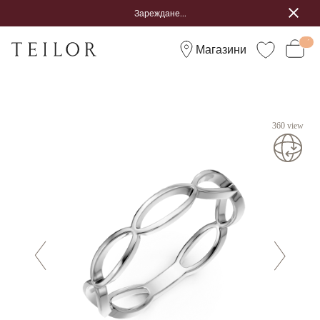
Зареждане...
Магазини
360 view