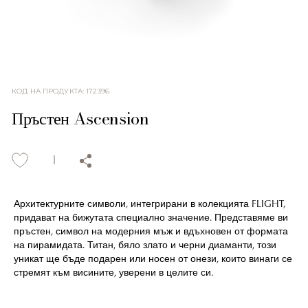
КОД НА ПРОДУКТА
:
172396
Пръстен Ascension
Архитектурните символи, интегрирани в колекцията FLIGHT,
придават на бижутата специално значение. Представяме ви
пръстен, символ на модерния мъж и вдъхновен от формата
на пирамидата. Титан, бяло злато и черни диаманти, този
уникат ще бъде подарен или носен от онези, които винаги се
стремят към висините, уверени в целите си.