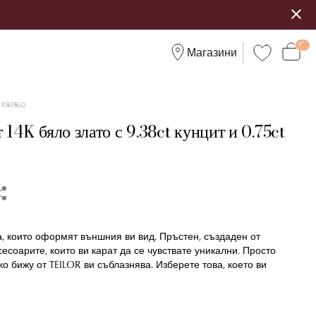
Магазини
:
106960
 14K бяло злато с 9.38ct кунцит и 0.75ct
, които оформят външния ви вид. Пръстен, създаден от
сесоарите, които ви карат да се чувствате уникални. Просто
ко бижу от TEILOR ви съблазнява. Изберете това, което ви