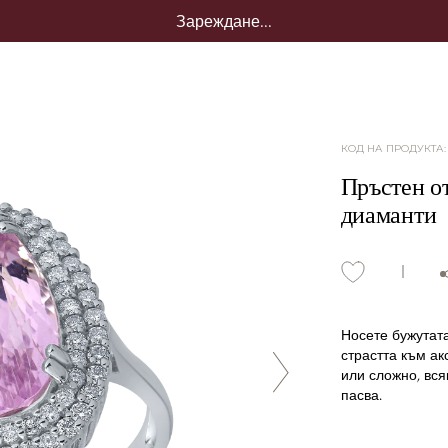
Зареждане...
КОД НА ПРОДУКТА
Пръстен от
диаманти
Носете бужутата
страстта към ак
или сложно, вся
пасва.