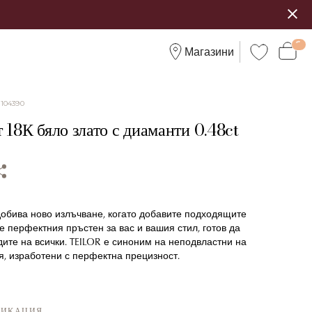
Магазини
:
104390
 18К бяло злато с диаманти 0.48ct
добива ново излъчване, когато добавите подходящите
е перфектния пръстен за вас и вашия стил, готов да
ите на всички. TEILOR е синоним на неподвластни на
я, изработени с перфектна прецизност.
ФИКАЦИЯ