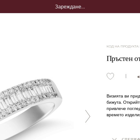
Зареждане...
КОД НА ПРОДУКТА
Пръстен от
Визията ви при
бижута. Открийт
привлече поглед
времето издели
СПЕЦИ