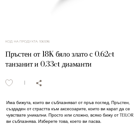
КОД НА ПРОДУКТА
:
106596
Пръстен от 18K бяло злато с 0.62ct
танзанит и 0.33ct диаманти
Има бижута, които ви съблазняват от пръв поглед. Пръстен,
създаден от страстта към аксесоарите, които ви карат да се
чувствате уникални. Просто или сложно, всяко бижу от TEILOR
ви съблазнява. Изберете това, което ви пасва.