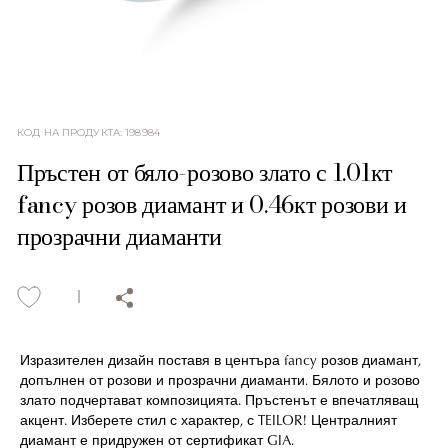
КОД НА ПРОДУКТА
:
198984
Пръстен от бяло-розово злато с 1.01кт
fancy розов диамант и 0.46кт розови и
прозрачни диаманти
Изразителен дизайн поставя в центъра fancy розов диамант,
допълнен от розови и прозрачни диаманти. Бялото и розово
злато подчертават композицията. Пръстенът е впечатляващ
акцент. Изберете стил с характер, с TEILOR! Централният
диамант е придружен от сертификат GIA.